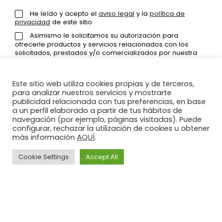
He leído y acepto el
aviso legal
y la
política de
privacidad
de este sitio
Asimismo le solicitamos su autorización para
ofrecerle productos y servicios relacionados con los
solicitados, prestados y/o comercializados por nuestra
entidad y poder de esa forma fidelizarle como
cliente/usuario.
Este sitio web utiliza cookies propias y de terceros,
para analizar nuestros servicios y mostrarte
publicidad relacionada con tus preferencias, en base
a un perfil elaborado a partir de tus hábitos de
ENVIAR
navegación (por ejemplo, páginas visitadas). Puede
configurar, rechazar la utilización de cookies u obtener
AQUÍ
más información
.
Cookie Settings
Accept All
PROTECCIÓN DE DATOS: En cumplimiento del RGPD (UE) 2016/679
del Parlamento Europeo y del Consejo de 27 de abril de 2016 y la LO
3/2018 de 5 de diciembre de Protección de Datos Personales y de
Aviso
Política de
Política
Garantía de los Derechos Digitales, le informamos que los datos
Legal
privacidad
de
por Vd, proporcionados serán objeto de tratamiento por parte de
Cookies
ILLUSION INSTALACIONES SL, con CIF B92734235 y domicilio en
c/VIENTO DEL SUR Nº1, LOCAL 3, SAN PEDRO ALCANTARA, 29670
Illusion
(MALAGA) con la finalidad de atender su solicitud de información.