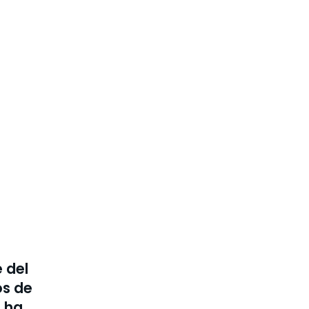
 del
os de
a ha