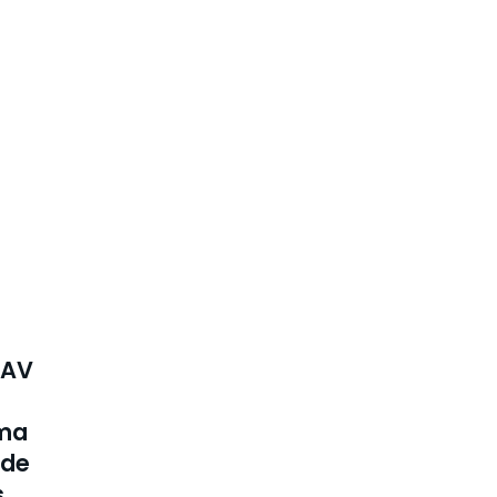
 AV
rma
sde
s