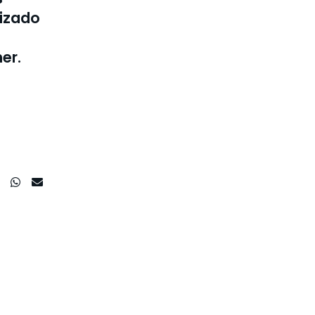
lizado
er.