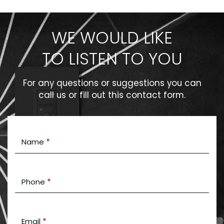
WE WOULD LIKE
TO LISTEN TO YOU
For any questions or suggestions you can
call us or fill out this contact form.
Contact
Name
*
Us
Phone
*
Email
*