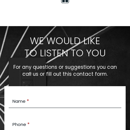
WE WOULD LIKE
TO LISTEN TO YOU
For any questions or suggestions you can
call us or fill out this contact form.
Contact
Name
*
Us
Phone
*