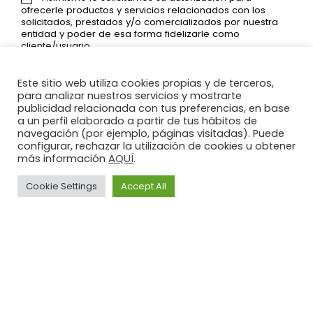
ofrecerle productos y servicios relacionados con los
solicitados, prestados y/o comercializados por nuestra
entidad y poder de esa forma fidelizarle como
cliente/usuario.
Este sitio web utiliza cookies propias y de terceros,
para analizar nuestros servicios y mostrarte
SEND
publicidad relacionada con tus preferencias, en base
a un perfil elaborado a partir de tus hábitos de
navegación (por ejemplo, páginas visitadas). Puede
configurar, rechazar la utilización de cookies u obtener
AQUÍ
más información
.
PROTECCIÓN DE DATOS: En cumplimiento del RGPD (UE) 2016/679
del Parlamento Europeo y del Consejo de 27 de abril de 2016 y la LO
Cookie Settings
Accept All
3/2018 de 5 de diciembre de Protección de Datos Personales y de
Garantía de los Derechos Digitales, le informamos que los datos
Legal
Privacy
Cookies
por Vd, proporcionados serán objeto de tratamiento por parte de
ILLUSION INSTALACIONES SL, con CIF B92734235 y domicilio en
Advice
Policy
Policy
c/VIENTO DEL SUR Nº1, LOCAL 3, SAN PEDRO ALCANTARA, 29670
(MALAGA) con la finalidad de atender su solicitud de información.
La base legal para el tratamiento de sus datos es el
Illusion
consentimiento prestado para el envío de información. Los datos
proporcionados se conservarán mientras se mantenga la relación
contractual o durante los años necesarios para cumplir con las