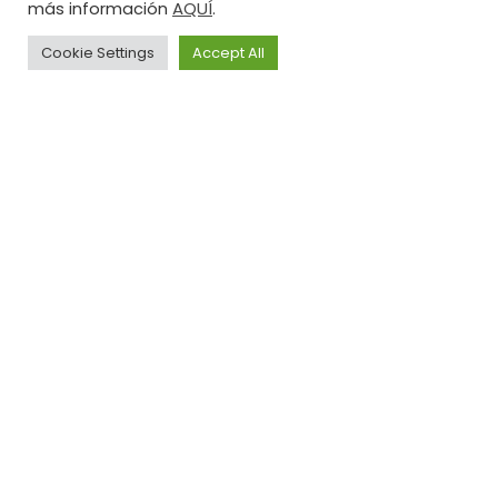
AQUÍ
más información
.
Cookie Settings
Accept All
Aviso
Política de
Política
Legal
privacidad
de
Cookies
Illusion