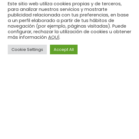
Este sitio web utiliza cookies propias y de terceros,
para analizar nuestros servicios y mostrarte
publicidad relacionada con tus preferencias, en base
a un perfil elaborado a partir de tus hábitos de
navegación (por ejemplo, páginas visitadas). Puede
configurar, rechazar la utilización de cookies u obtener
AQUÍ
más información
.
Cookie Settings
Accept All
Aviso
Política de
Política
Legal
privacidad
de
Cookies
Illusion