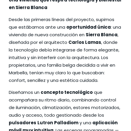
en Sierra Blanca
Desde las primeras líneas del proyecto, supimos
que estábamos ante una
oportunidad única
: una
vivienda de nueva construcción en
Sierra Blanca
,
diseñada por el arquitecto
Carlos Lamas
, donde
la tecnología debía integrarse de forma elegante,
intuitiva y sin interferir con la arquitectura. Los
propietarios, una familia belga decidida a vivir en
Marbella, tenían muy claro lo que buscaban:
confort, sencillez y una estética cuidada.
Diseñamos un
concepto tecnológico
que
acompañara su ritmo diario, combinando control
de iluminación, climatización, estores motorizados,
audio y acceso, todo gestionado desde los
pulsadores
Lutron
Palladiom
y una
aplicación
móvil muy intuitiva
. Las escenas programadas —