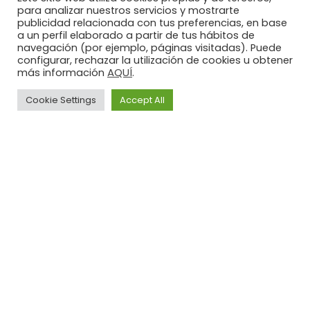
para analizar nuestros servicios y mostrarte
publicidad relacionada con tus preferencias, en base
a un perfil elaborado a partir de tus hábitos de
navegación (por ejemplo, páginas visitadas). Puede
configurar, rechazar la utilización de cookies u obtener
AQUÍ
más información
.
UN
Cookie Settings
Accept All
Aviso
Política de
Política
Legal
privacidad
de
ILLUSION EN LA FERIA MARBELLA
Cookies
DESIGN & ART 2023: PROMOVIENDO
Illusion
SOSTENIBILIDAD Y BIENESTAR EN EL
MERCADO DE LUJO
QUEREMOS