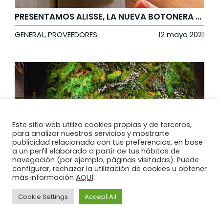
PRESENTAMOS ALISSE, LA NUEVA BOTONERA DE LUTRON
GENERAL
,
PROVEEDORES
12 mayo 2021
Este sitio web utiliza cookies propias y de terceros,
para analizar nuestros servicios y mostrarte
publicidad relacionada con tus preferencias, en base
a un perfil elaborado a partir de tus hábitos de
GREENAREA: EL NUEVO PARTNER DE ILLUSION QUE VIENE PARA LLENAR DE VIDA NUESTROS PROYECTOS
navegación (por ejemplo, páginas visitadas). Puede
configurar, rechazar la utilización de cookies u obtener
GENERAL
,
PROVEEDORES
21 abril 2021
AQUÍ
más información
.
Cookie Settings
Accept All